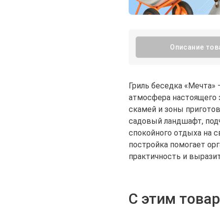
Описание тов
Гриль беседка «Мечта» 
атмосфера настоящего з
скамей и зоны пригото
садовый ландшафт, подч
спокойного отдыха на с
постройка помогает орг
практичность и вырази
С этим това