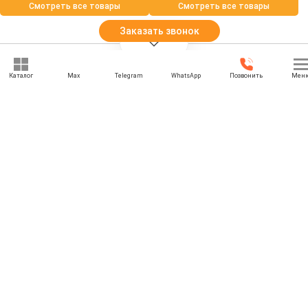
Смотреть все товары
Смотреть все товары
Заказать звонок
Каталог
Max
Telegram
WhatsApp
Позвонить
Мен
+7 (969) 777-85-85
rbesedka@gmail.com
Написать директору
Липецк
г. Липецк, Трубный проезд, 17б
Отдел продаж: 09:00 — 21:00
Служба доставки: 09:00 — 21:00
Задать вопрос