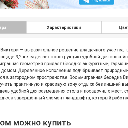
ара
Характеристики
Цве
Виктори — выразительное решение для дачного участка, 
лощадь 9,2 кв. м делает конструкцию удобной для спокой
гранная геометрия придаёт беседке аккуратный, гармони
 с домом. Деревянное исполнение подчёркивает природный
ся в загородном пространстве. Восьмигранная беседка Ви
олучить практичную и красивую зону отдыха без лишней в
ель удобной для размещения стола и посадочных мест, со
едку, а завершённый элемент ландшафта, который работае
ром можно купить