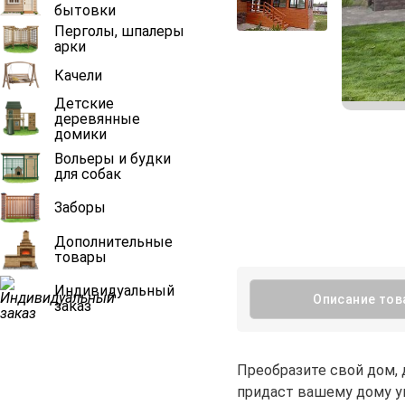
бытовки
Перголы, шпалеры
арки
Качели
Детские
деревянные
домики
Вольеры и будки
для собак
Заборы
Дополнительные
товары
Индивидуальный
Описание тов
заказ
Преобразите свой дом, 
придаст вашему дому ун