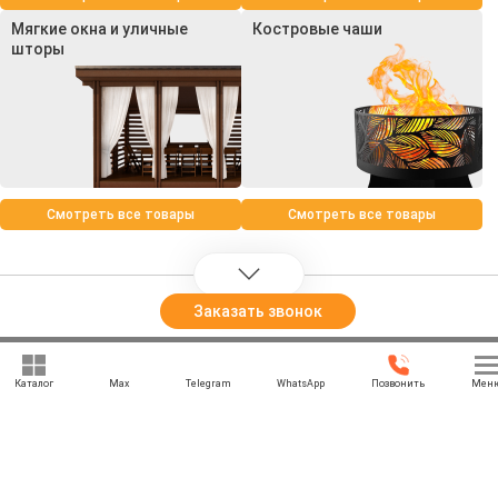
Мягкие окна и уличные
Костровые чаши
шторы
Смотреть все товары
Смотреть все товары
Заказать звонок
+7 (969) 777-85-85
Каталог
Max
Telegram
WhatsApp
Позвонить
Мен
rbesedka@gmail.com
Написать директору