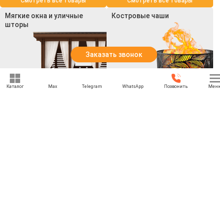
Смотреть все товары
Смотреть все товары
Мягкие окна и уличные
Костровые чаши
шторы
Заказать звонок
Каталог
Max
Telegram
WhatsApp
Позвонить
Мен
Смотреть все товары
Смотреть все товары
+7 (969) 777-85-85
rbesedka@gmail.com
Написать директору